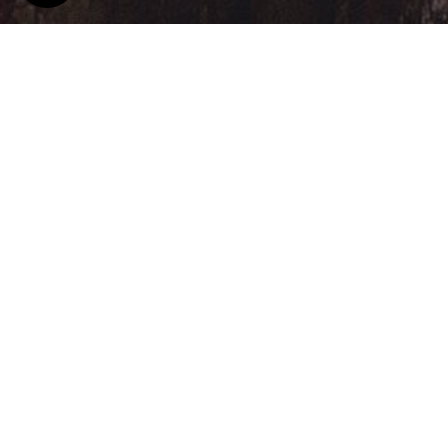
Jeżeli jesteście podróżnikami ceniącymi so
były całkowicie samodzie