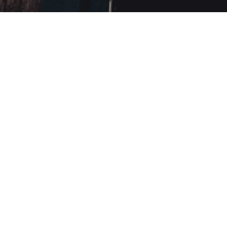
IDEALNE ROZWIĄZANIE
Domki PÓŁSTODOŁY
bie niezależność i kameralny odpoczynek, to mamy dla Was idea
lne, wyposażyliśmy je w aneksy kuchenne, otwarte sypialnie, an
SZCZEGÓŁY